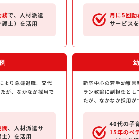
勤務
で、人材派遣
月に5回勤
介護士）を活用
サービス
例
により急遽退職。交代
新卒中心の若手幼稚園
したが、なかなか採用で
ラン教諭に副担任とし
たが、なかなか採用が
40代の子
期間
、人材派遣サ
15年のベ
育士）を活用