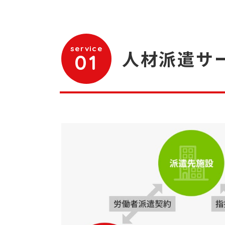
service
人材派遣サ
01