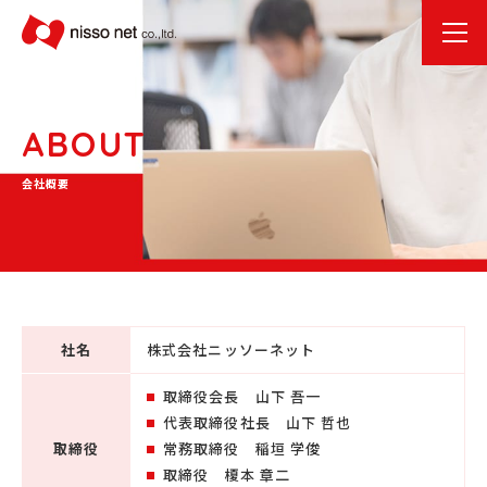
ABOUT
会社概要
社名
株式会社ニッソーネット
取締役会長 山下 吾一
代表取締役社長 山下 哲也
取締役
常務取締役 稲垣 学俊
取締役 榎本 章二